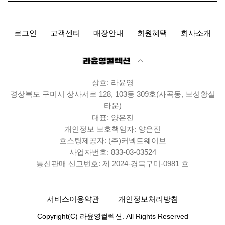
로그인
고객센터
매장안내
회원혜택
회사소개
상호: 라윤영
경상북도 구미시 상사서로 128, 103동 309호(사곡동, 보성황실
타운)
대표: 양은진
개인정보 보호책임자: 양은진
호스팅제공자: (주)커넥트웨이브
사업자번호: 833-03-03524
통신판매 신고번호: 제 2024-경북구미-0981 호
서비스이용약관
개인정보처리방침
Copyright(C) 라윤영컬렉션. All Rights Reserved