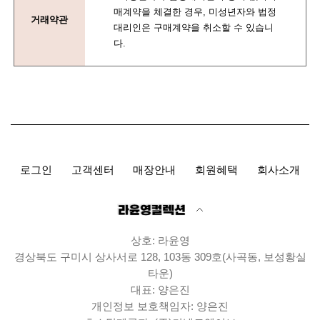
매계약을 체결한 경우, 미성년자와 법정
거래약관
대리인은 구매계약을 취소할 수 있습니
다.
로그인
고객센터
매장안내
회원혜택
회사소개
상호: 라윤영
경상북도 구미시 상사서로 128, 103동 309호(사곡동, 보성황실
타운)
대표: 양은진
개인정보 보호책임자: 양은진