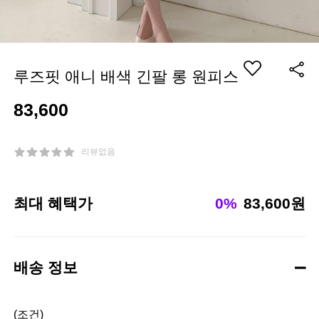
루즈핏 애니 배색 긴팔 롱 원피스
83,600
리뷰없음
최대 혜택가
0%
83,600원
배송 정보
(조건)