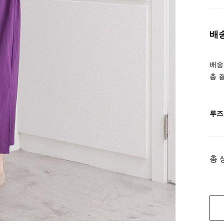
배
배송조
총 
루즈
총 