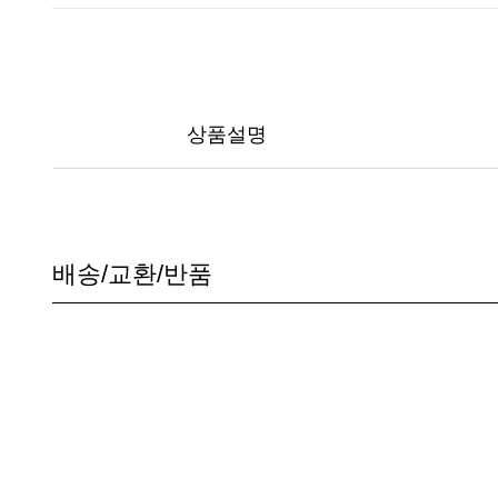
상품설명
배송/교환/반품
공지사항입니다222
공지사항입니다111