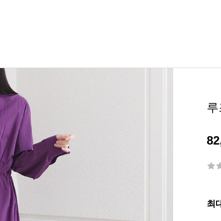
루
82
최