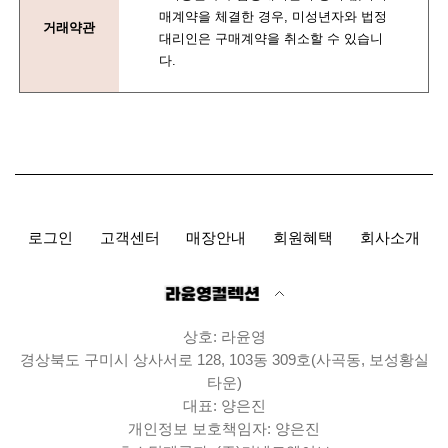
매계약을 체결한 경우, 미성년자와 법정
거래약관
대리인은 구매계약을 취소할 수 있습니
다.
로그인
고객센터
매장안내
회원혜택
회사소개
상호: 라윤영
경상북도 구미시 상사서로 128, 103동 309호(사곡동, 보성황실
타운)
대표: 양은진
개인정보 보호책임자: 양은진