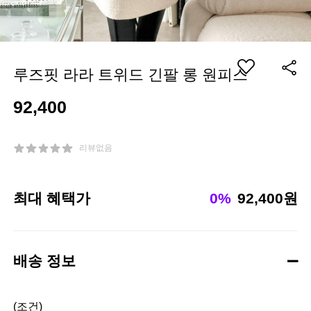
루즈핏 라라 트위드 긴팔 롱 원피스
92,400
리뷰없음
최대 혜택가
0%
92,400원
배송 정보
(조건)