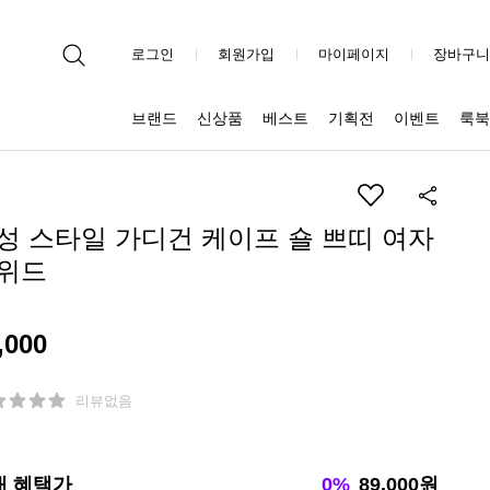
로그인
회원가입
마이페이지
장바구니
브랜드
신상품
베스트
기획전
이벤트
룩북
성 스타일 가디건 케이프 숄 쁘띠 여자
위드
,000
리뷰없음
대 혜택가
0%
89,000원