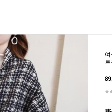
여
트
89
최