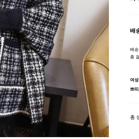
배
배송조
총 
여성
쁘띠
총 